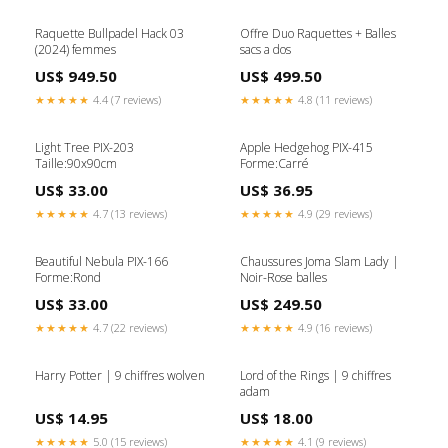
Raquette Bullpadel Hack 03
Offre Duo Raquettes + Balles
(2024) femmes
sacs a dos
US$ 949.50
US$ 499.50
★★★★★
4.4 (7 reviews)
★★★★★
4.8 (11 reviews)
Light Tree PIX-203
Apple Hedgehog PIX-415
Taille:90x90cm
Forme:Carré
US$ 33.00
US$ 36.95
★★★★★
4.7 (13 reviews)
★★★★★
4.9 (29 reviews)
Beautiful Nebula PIX-166
Chaussures Joma Slam Lady |
Forme:Rond
Noir-Rose balles
US$ 33.00
US$ 249.50
★★★★★
4.7 (22 reviews)
★★★★★
4.9 (16 reviews)
Harry Potter | 9 chiffres wolven
Lord of the Rings | 9 chiffres
adam
US$ 14.95
US$ 18.00
★★★★★
5.0 (15 reviews)
★★★★★
4.1 (9 reviews)