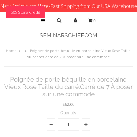
New Arrivals are Here-Fast Shipping from Our USA Warehouse
50$ Store Credit
0
SEMINARSCHIFF.COM
Home
»
»
Poignée de porte béquille en porcelaine Vieux Rose Taille
du carré:Carré de 7 À poser sur une commode
Poignée de porte béquille en porcelaine
Vieux Rose Taille du carré:Carré de 7 À poser
sur une commode
$62.00
Quantity