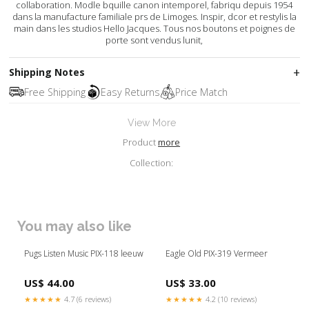
collaboration. Modle bquille canon intemporel, fabriqu depuis 1954
dans la manufacture familiale prs de Limoges. Inspir, dcor et restylis la
main dans les studios Hello Jacques. Tous nos boutons et poignes de
porte sont vendus lunit,
Shipping Notes
Free Shipping
Easy Returns
Price Match
View More
Product
more
Collection:
You may also like
Pugs Listen Music PIX-118 leeuw
Eagle Old PIX-319 Vermeer
US$ 44.00
US$ 33.00
★★★★★
4.7 (6 reviews)
★★★★★
4.2 (10 reviews)