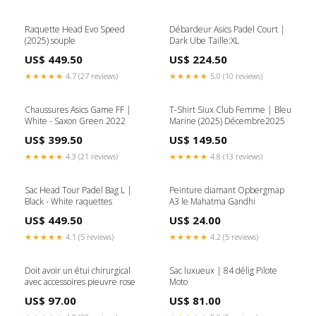
Raquette Head Evo Speed
Débardeur Asics Padel Court |
(2025) souple
Dark Ube Taille:XL
US$ 449.50
US$ 224.50
★★★★★
4.7 (27 reviews)
★★★★★
5.0 (10 reviews)
Chaussures Asics Game FF |
T-Shirt Siux Club Femme | Bleu
White - Saxon Green 2022
Marine (2025) Décembre2025
US$ 399.50
US$ 149.50
★★★★★
4.3 (21 reviews)
★★★★★
4.8 (13 reviews)
Sac Head Tour Padel Bag L |
Peinture diamant Opbergmap
Black - White raquettes
A3 le Mahatma Gandhi
US$ 449.50
US$ 24.00
★★★★★
4.1 (5 reviews)
★★★★★
4.2 (5 reviews)
Doit avoir un étui chirurgical
Sac luxueux | 84 délig Pilote
avec accessoires pieuvre rose
Moto
US$ 97.00
US$ 81.00