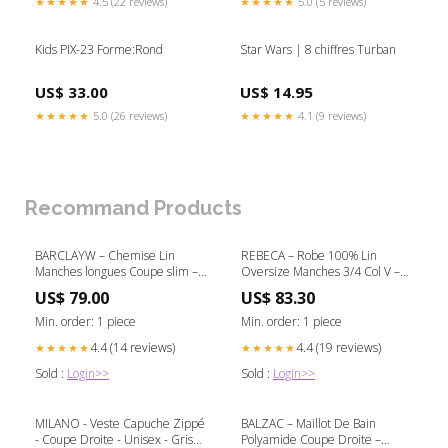
★★★★★
4.5 (22 reviews)
★★★★★
5.0 (5 reviews)
Kids PIX-23 Forme:Rond
Star Wars | 8 chiffres Turban
US$ 33.00
US$ 14.95
★★★★★
5.0 (26 reviews)
★★★★★
4.1 (9 reviews)
Recommand Products
BARCLAYW – Chemise Lin
REBECA – Robe 100% Lin
Manches longues Coupe slim –
Oversize Manches 3/4 Col V –
Femme – Kaki Manches longues
Femme – Cerise new
US$ 79.00
US$ 83.30
Min. order: 1 piece
Min. order: 1 piece
4.4 (14 reviews)
4.4 (19 reviews)
★★★★★
★★★★★
Sold :
Login>>
Sold :
Login>>
MILANO - Veste Capuche Zippé
BALZAC – Maillot De Bain
- Coupe Droite - Unisex - Gris
Polyamide Coupe Droite –