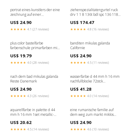
portrat eines kunstlers der eine
ziehenspezialitatengurtel ruck
zeichnung auf einer
drv 1 1 8 136t bdl spc 136 118
unvollendeten leinwand halt
yamaha-tdr-125-125-1998-
US$ 24.90
US$ 174.47
behind nathaniel hone
esi5578844
Gmunden
★★★★★
4.1 (27 reviews)
★★★★★
4.8 (16 reviews)
plus color bastelfarbe
banditen mikulas galanda
farbenschule primarfarben mit
Californie
anleitung farbenschule 6x60ml
US$ 19.79
US$ 24.90
wings-and-crowns
★★★★★
4.0 (28 reviews)
★★★★★
4.5 (11 reviews)
nach dem bad mikulas galanda
wasserfarbe d 44 mm h 16 mm
Reste Danemark
nachfullblocke 72stck
miscellaneous-packaging
US$ 24.90
US$ 41.28
★★★★★
4.3 (26 reviews)
★★★★★
4.0 (14 reviews)
aquarellfarbe in palette d 44
eine rumanische familie auf
mm h 16 mm 1set metallic-
dem weg zum markt miklos
stand-up-pouches
barabas Populaire
US$ 20.62
US$ 24.90
★★★★★
4.5 (14 reviews)
★★★★★
4.6 (10 reviews)