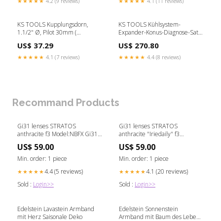
★★★★★
4.2 (9 reviews)
★★★★★
4.1 (11 reviews)
KS TOOLS Kupplungsdorn,
KS TOOLS Kühlsystem-
1.1/2" Ø, Pilot 30mm (
Expander-Konus-Diagnose-Satz,
455.0161 ) W - wls
5-tlg ( 455.0145 ) P - KS
US$ 37.29
US$ 270.80
Tools_DS
★★★★★
4.1 (7 reviews)
★★★★★
4.4 (8 reviews)
Recommand Products
Gi31 lenses STRATOS
Gi31 lenses STRATOS
anthracite f3 Model:NBFX Gi31
anthracite "Iriedaily" f3
lenses STRATOS anthracite f3
Model:NBFX Gi31 lenses
US$ 59.00
US$ 59.00
STRATOS anthracite "Iriedaily"
f3
Min. order: 1 piece
Min. order: 1 piece
4.4 (5 reviews)
4.1 (20 reviews)
★★★★★
★★★★★
Sold :
Login>>
Sold :
Login>>
Edelstein Lavastein Armband
Edelstein Sonnenstein
mit Herz Saisonale Deko
Armband mit Baum des Lebens