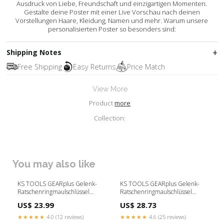
Ausdruck von Liebe, Freundschaft und einzigartigen Momenten.
Gestalte deine Poster mit einer Live Vorschau nach deinen
Vorstellungen Haare, Kleidung, Namen und mehr. Warum unsere
personalisierten Poster so besonders sind:
Shipping Notes
Free Shipping
Easy Returns
Price Match
View More
Product
more
Collection:
You may also like
KS TOOLS GEARplus Gelenk-
KS TOOLS GEARplus Gelenk-
Ratschenringmaulschlüssel
Ratschenringmaulschlüssel
feststellbar, 11mm ( 503.4811 )
feststellbar, 17mm ( 503.4817 )
US$ 23.99
US$ 28.73
C - S.Handkammer
P - component
★★★★★
4.0 (12 reviews)
★★★★★
4.6 (25 reviews)