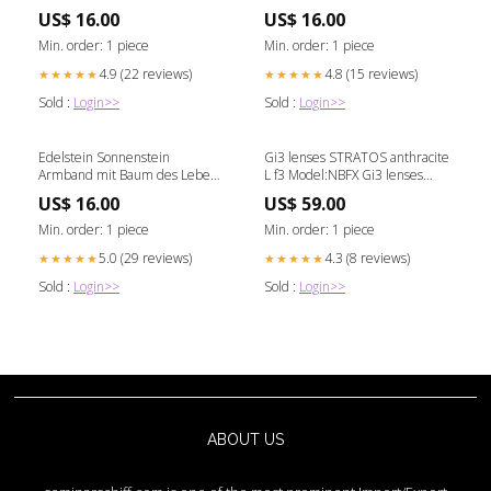
Schmuck
US$ 16.00
US$ 16.00
Min. order: 1 piece
Min. order: 1 piece
4.9 (22 reviews)
4.8 (15 reviews)
★★★★★
★★★★★
Sold :
Login>>
Sold :
Login>>
Edelstein Sonnenstein
Gi3 lenses STRATOS anthracite
Armband mit Baum des Lebens
L f3 Model:NBFX Gi3 lenses
Edelstein
STRATOS anthracite L f3
US$ 16.00
US$ 59.00
Min. order: 1 piece
Min. order: 1 piece
5.0 (29 reviews)
4.3 (8 reviews)
★★★★★
★★★★★
Sold :
Login>>
Sold :
Login>>
ABOUT US