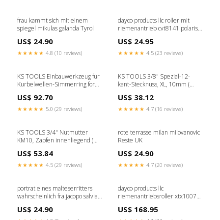
frau kammt sich mit einem
dayco products llc roller mit
spiegel mikulas galanda Tyrol
riemenantrieb cvt8141 polaris-
sportsman-500-500-2011-
US$ 24.90
US$ 24.95
esi2589991
★★★★★
4.8 (10 reviews)
★★★★★
4.5 (23 reviews)
KS TOOLS Einbauwerkzeug für
KS TOOLS 3/8" Spezial-12-
Kurbelwellen-Simmerring for
kant-Stecknuss, XL, 10mm (
Scania ( 455.0075 ) TB -
455.0015 ) Rep - automatic
US$ 92.70
US$ 38.12
Zubehör
★★★★★
5.0 (29 reviews)
★★★★★
4.7 (16 reviews)
KS TOOLS 3/4" Nutmutter
rote terrasse milan milovanovic
KM10, Zapfen innenliegend (
Reste UK
450.5030 ) C - K - F. Jabea
US$ 53.84
US$ 24.90
★★★★★
4.5 (29 reviews)
★★★★★
4.7 (20 reviews)
portrat eines malteserritters
dayco products llc
wahrscheinlich fra jacopo salviati
riemenantriebsroller xtx1007
mirabello cavalori Tyrol
yamaha-bw-s-naked-10-pouces-
US$ 24.90
US$ 168.95
50-2004-esi7374854